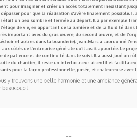
ent pour imaginer et créer un accès totalement inexistant jusqu’a
su dépasser pour que la réalisation s’avère finalement possible. 
 était un peu sombre et fermée au départ. Il a par exemple tran
l’étage de vie, en apportant de la lumière et de la fluidité dans
t très important avec du gros œuvre, du second œuvre, et de l’o
échoir et autres dans la buanderie). Jean-Marc a coordonné l’en
r aux côtés de l’entreprise générale qu’il avait apportée. Le proj
e de patience et de continuité dans le suivi. Il a aussi joué un rô
ite du chantier, il reste un interlocuteur attentif et facilitateu
ants pour la façon professionnelle, posée, et chaleureuse avec 
us y trouvons une belle harmonie et une ambiance généra
ur beaucoup !