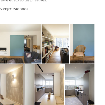
ivre et aux suites privatives.
budget:
240000€