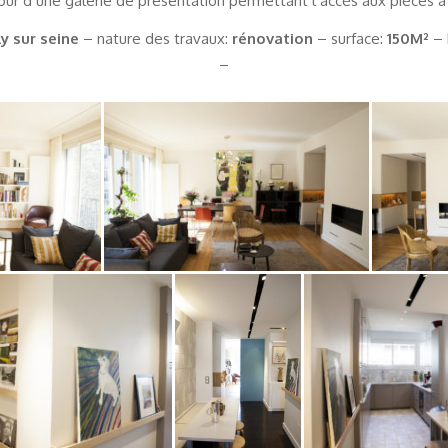
tour d’une galerie de présentation permettant l’accès aux pièces à v
ly sur seine
– nature des travaux:
rénovation
– surface:
150M²
– 
–